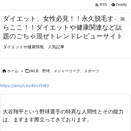

Feedly
RSS
ダイエット、女性必見！！永久脱毛するな

らここ！！ダイエットや健康関連など話

題のごちゃ混ぜトレンドレビューサイト
メニュ

ダイエットや健康情報、人気記事
サイド

前へ

ホーム
>

MLB、野球、メジャーリーグ、スポーツ

次へ
https://amzn.to/4hvYH80

検索
大谷翔平という野球選手の特異な人間性とその能力
は、ますます際立ってきております。