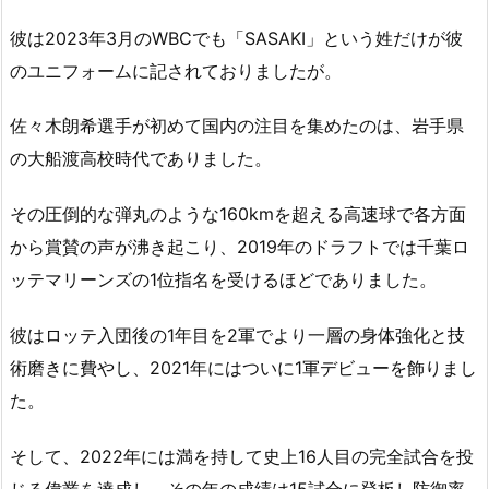
彼は2023年3月のWBCでも「SASAKI」という姓だけが彼
のユニフォームに記されておりましたが。
佐々木朗希選手が初めて国内の注目を集めたのは、岩手県
の大船渡高校時代でありました。
その圧倒的な弾丸のような160kmを超える高速球で各方面
から賞賛の声が沸き起こり、2019年のドラフトでは千葉ロ
ッテマリーンズの1位指名を受けるほどでありました。
彼はロッテ入団後の1年目を2軍でより一層の身体強化と技
術磨きに費やし、2021年にはついに1軍デビューを飾りまし
た。
そして、2022年には満を持して史上16人目の完全試合を投
じる偉業を達成し、その年の成績は15試合に登板し防御率